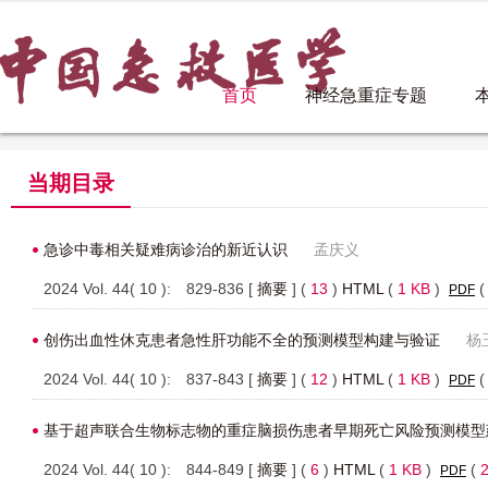
首页
神经急重症专题
当期目录
急诊中毒相关疑难病诊治的新近认识
孟庆义
2024 Vol. 44( 10 ): 829-836 [
摘要
] (
13
)
HTML
(
1 KB
)
PDF
创伤出血性休克患者急性肝功能不全的预测模型构建与验证
杨
2024 Vol. 44( 10 ): 837-843 [
摘要
] (
12
)
HTML
(
1 KB
)
PDF
基于超声联合生物标志物的重症脑损伤患者早期死亡风险预测模型
2024 Vol. 44( 10 ): 844-849 [
摘要
] (
6
)
HTML
(
1 KB
)
(
PDF