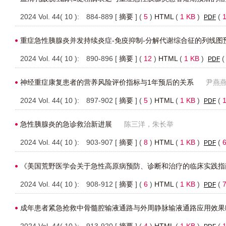
2024 Vol. 44( 10 ): 884-889 [
摘要
] (
5
)
HTML
(
1 KB
)
(
PDF
重症急性胰腺炎并发持续炎症-免疫抑制-分解代谢综合征的列线图
2024 Vol. 44( 10 ): 890-896 [
摘要
] (
12
)
HTML
(
1 KB
)
PDF
神经重症康复患者的营养风险评价指标与1年预后的关系
尹燕
2024 Vol. 44( 10 ): 897-902 [
摘要
] (
5
)
HTML
(
1 KB
)
(
PDF
急性胰腺炎的急诊救治新进展
陈三洋，朱长举
2024 Vol. 44( 10 ): 903-907 [
摘要
] (
8
)
HTML
(
1 KB
)
(
PDF
《美国荒野医学会关于急性高原病预防、诊断和治疗的临床实践指南
2024 Vol. 44( 10 ): 908-912 [
摘要
] (
6
)
HTML
(
1 KB
)
(
PDF
成年患者紧急抢救中骨髓腔输液通路与外周静脉输液通路应用效果M