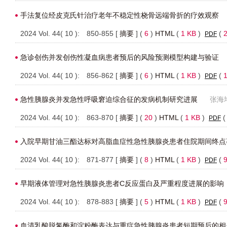
手法复位经皮克氏针治疗老年不稳定性桡骨远端骨折的疗效观察
2024 Vol. 44( 10 ): 850-855 [
摘要
] (
6
)
HTML
(
1 KB
)
(
PDF
急诊创伤并发创伤性凝血病患者预后的风险预测模型构建与验证
2024 Vol. 44( 10 ): 856-862 [
摘要
] (
6
)
HTML
(
1 KB
)
(
PDF
急性胰腺炎并发急性呼吸窘迫综合征的发病机制研究进展
张海
2024 Vol. 44( 10 ): 863-870 [
摘要
] (
20
)
HTML
(
1 KB
)
PDF
入院早期甘油三酯达标对高脂血症性急性胰腺炎患者住院期间终点
2024 Vol. 44( 10 ): 871-877 [
摘要
] (
8
)
HTML
(
1 KB
)
(
PDF
早期液体管理对急性胰腺炎患者C反应蛋白及严重程度进展的影响
2024 Vol. 44( 10 ): 878-883 [
摘要
] (
5
)
HTML
(
1 KB
)
(
PDF
血清乳酸脱氢酶和淀粉酶表达与重症急性胰腺炎患者短期预后的相