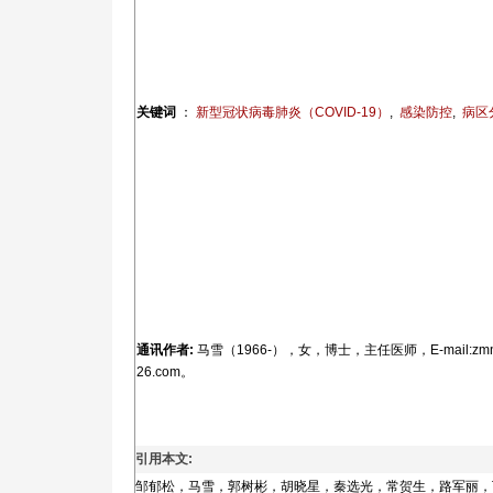
关键词
：
新型冠状病毒肺炎（COVID-19）
,
感染防控
,
病区
通讯作者:
马雪（1966-），女，博士，主任医师，E-mail:zmn
26.com。
引用本文:
邹郁松，马雪，郭树彬，胡晓星，秦选光，常贺生，路军丽，丁小英，谷