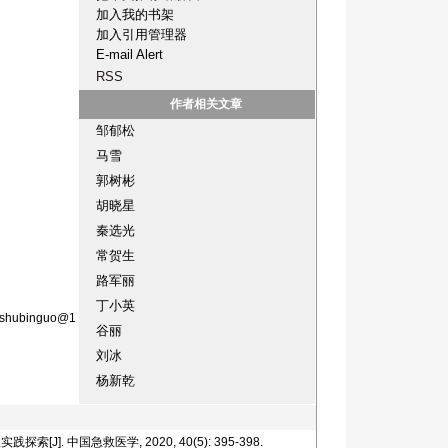
加入我的书架
加入引用管理器
E-mail Alert
RSS
作者相关文章
邹郁松
马雪
郭树彬
胡晓星
秦选光
常贺生
路军丽
丁小英
ubinguo@1
谷丽
刘冰
杨新乾
急救医学, 2020, 40(5): 395-398.