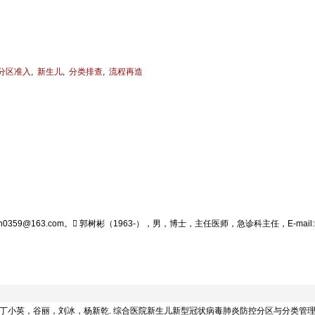
分区准入
,
新生儿
,
分类排查
,
流程再造
0359@163.com。 郭树彬（1963-），男，博士，主任医师，急诊科主任，E-mail:sh
丽，刘冰，杨新乾. 综合医院新生儿新型冠状病毒肺炎防控分区与分类管理实践探索[J]. 中国